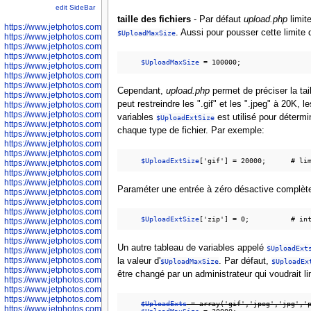
edit SideBar
taille des fichiers
- Par défaut
upload.php
limit
https://www.jetphotos.com/photographer/598301
. Aussi pour pousser cette limite
$UploadMaxSize
https://www.jetphotos.com/photographer/598304
https://www.jetphotos.com/photographer/598305
https://www.jetphotos.com/photographer/598307
$UploadMaxSize
https://www.jetphotos.com/photographer/598310
https://www.jetphotos.com/photographer/598312
https://www.jetphotos.com/photographer/598317
Cependant,
upload.php
permet de préciser la ta
https://www.jetphotos.com/photographer/598318
peut restreindre les ".gif" et les ".jpeg" à 20K, l
https://www.jetphotos.com/photographer/598320
https://www.jetphotos.com/photographer/598321
variables
est utilisé pour détermi
$UploadExtSize
https://www.jetphotos.com/photographer/598322
chaque type de fichier. Par exemple:
https://www.jetphotos.com/photographer/598324
https://www.jetphotos.com/photographer/598328
https://www.jetphotos.com/photographer/598340
$UploadExtSize
https://www.jetphotos.com/photographer/598341
https://www.jetphotos.com/photographer/598346
https://www.jetphotos.com/photographer/598349
Paraméter une entrée à zéro désactive complète
https://www.jetphotos.com/photographer/598357
https://www.jetphotos.com/photographer/598366
https://www.jetphotos.com/photographer/598372
$UploadExtSize
https://www.jetphotos.com/photographer/598374
https://www.jetphotos.com/photographer/598378
https://www.jetphotos.com/photographer/600028
Un autre tableau de variables appelé
$UploadExt
https://www.jetphotos.com/photographer/600031
https://www.jetphotos.com/photographer/600032
la valeur d'
. Par défaut,
$UploadMaxSize
$UploadEx
https://www.jetphotos.com/photographer/600034
être changé par un administrateur qui voudrait 
https://www.jetphotos.com/photographer/600036
https://www.jetphotos.com/photographer/600037
https://www.jetphotos.com/photographer/600039
$UploadExts
 = array('gif','jpeg','jpg','
https://www.jetphotos.com/photographer/600041