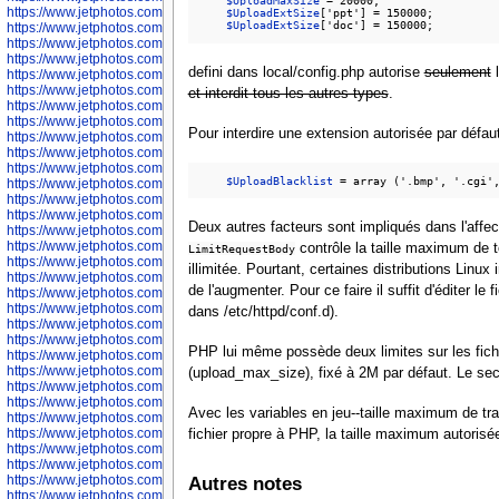
$UploadMaxSize
 = 20000;

https://www.jetphotos.com/photographer/600042
$UploadExtSize
['ppt'] = 150000;

$UploadExtSize
https://www.jetphotos.com/photographer/600045
https://www.jetphotos.com/photographer/600046
https://www.jetphotos.com/photographer/600047
defini dans local/config.php autorise
seulement
l
https://www.jetphotos.com/photographer/600048
https://www.jetphotos.com/photographer/600050
et interdit tous les autres types
.
https://www.jetphotos.com/photographer/600051
https://www.jetphotos.com/photographer/600052
Pour interdire une extension autorisée par défau
https://www.jetphotos.com/photographer/600053
https://www.jetphotos.com/photographer/600055
https://www.jetphotos.com/photographer/600057
$UploadBlacklist
https://www.jetphotos.com/photographer/600641
https://www.jetphotos.com/photographer/600644
https://www.jetphotos.com/photographer/600645
Deux autres facteurs sont impliqués dans l'affect
https://www.jetphotos.com/photographer/600646
https://www.jetphotos.com/photographer/602231
contrôle la taille maximum de to
LimitRequestBody
https://www.jetphotos.com/photographer/602240
illimitée. Pourtant, certaines distributions Linux
https://www.jetphotos.com/photographer/602244
de l'augmenter. Pour ce faire il suffit d'éditer l
https://www.jetphotos.com/photographer/602247
https://www.jetphotos.com/photographer/602261
dans /etc/httpd/conf.d).
https://www.jetphotos.com/photographer/602265
https://www.jetphotos.com/photographer/602279
PHP lui même possède deux limites sur les fichie
https://www.jetphotos.com/photographer/602307
https://www.jetphotos.com/photographer/602315
(upload_max_size), fixé à 2M par défaut. Le seco
https://www.jetphotos.com/photographer/602323
https://www.jetphotos.com/photographer/602340
Avec les variables en jeu--taille maximum de tra
https://www.jetphotos.com/photographer/602346
https://www.jetphotos.com/photographer/602741
fichier propre à PHP, la taille maximum autorisée
https://www.jetphotos.com/photographer/602743
https://www.jetphotos.com/photographer/602744
https://www.jetphotos.com/photographer/602745
Autres notes
https://www.jetphotos.com/photographer/602746