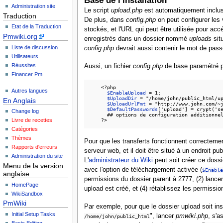
Base de l'installation
Administration site
Le script
upload.php
est automatiquement inclus 
Traduction
De plus, dans
config.php
on peut configurer les
Etat de la Traduction
stockés, et l'URL qui peut être utilisée pour acc
Pmwiki.org
enregistrés dans un dossier nommé
uploads
situ
Liste de discussion
config.php
devrait aussi contenir le mot de pass
Utilisateurs
Réussites
Aussi, un fichier
config.php
de base paramétré po
Financer Pm
    <?php

Autres langues
$EnableUpload
 = 1;

$UploadDir
 = "/home/john/public_html/up
En Anglais
$UploadUrlFmt
 = "http://www.john.com/~j
$DefaultPasswords
['upload'] = crypt('se
Change log
      ## options de configuration additionnel
Livre de recettes
Catégories
Thèmes
Pour que les transferts fonctionnent correcteme
Rapports d'erreurs
serveur web, et il doit être situé à un endroit 
Administration du site
L'
administrateur du Wiki
peut soit créer ce dossi
Menu de la version
avec l'option de téléchargement activée (
$Enable
anglaise
permissions du dossier parent à 2777, (2) lancer
HomePage
upload est créé, et (4) rétablissez les permission
WikiSandbox
PmWiki
Par exemple, pour que le dossier upload soit ins
Initial Setup Tasks
", lancer
pmwiki.php
, s'a
/home/john/public_html
Basic Editing