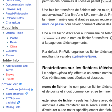
permissions normales du dossier parent ("
chmod
Documentation Index
PmWiki FAQ
Une fois les transferts de fichiers mis en route
PmWikiPhilosophy
action=upload" à la fin d'une URL normale de Pm
Release Notes
la même manière quand d'autres pages requièren
ChangeLog
mots de passe
pour savoir comment établir des 
Model Info
Original Finish
Une autre façon d'accéder au formulaire de téléc
est le nom du fichier à transférer. Q
filename.ext
Plastic
Resin
à la page des téléchargements.
China
Customs
Par défaut, PmWiki organise les fichier téléch
Resins
modifiant la variable
.
$UploadPrefixFmt
Hobby Info
Abbreviations and
Restrictions sur les fichiers téléch
Terms
Le scripte
upload.php
effectue un certain nombre 
Shows
Ces vérifications sont décrites ci-dessous.
Events
pmwiki.org
noms de fichier
- le nom pour un fichier télécha
Cookbook (addons)
et de points et il doit commencer et se terminer p
Skins (themes)
PITS (issue
extension de fichier
- seuls les fichiers avec 
tracking)
autorisés à être transférer sur le serveur web. C
Mailing Lists
d'exécuter ou de traiter spécifiquement des fich