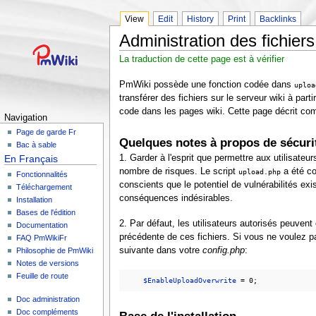
View
Edit
History
Print
Backlinks
Administration des fichiers 
La traduction de cette page est à vérifier
PmWiki possède une fonction codée dans
uploa
transférer des fichiers sur le serveur wiki à par
code dans les pages wiki. Cette page décrit comm
Navigation
Page de garde Fr
Quelques notes à propos de sécuri
Bac à sable
1. Garder à l'esprit que permettre aux utilisate
En Français
nombre de risques. Le script
a été co
upload.php
Fonctionnalités
conscients que le potentiel de vulnérabilités exi
Téléchargement
conséquences indésirables.
Installation
Bases de l'édition
2. Par défaut, les utilisateurs autorisés peuvent
Documentation
précédente de ces fichiers. Si vous ne voulez pas
FAQ PmWikiFr
suivante dans votre
config.php
:
Philosophie de PmWiki
Notes de versions
Feuille de route
$EnableUploadOverwrite
Doc administration
Doc compléments