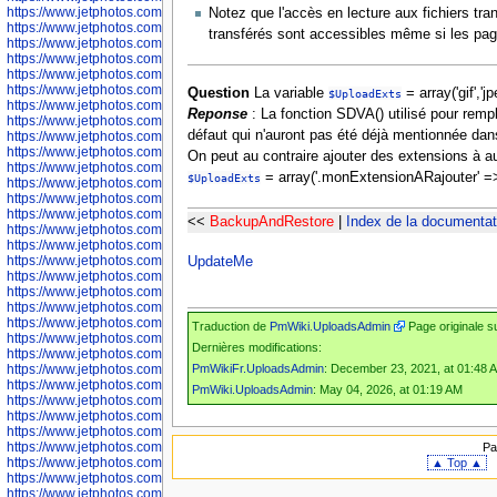
https://www.jetphotos.com/photographer/602748
Notez que l'accès en lecture aux fichiers tra
https://www.jetphotos.com/photographer/602749
transférés sont accessibles même si les pag
https://www.jetphotos.com/photographer/602750
https://www.jetphotos.com/photographer/602757
https://www.jetphotos.com/photographer/602758
https://www.jetphotos.com/photographer/602762
Question
La variable
= array('gif','j
$UploadExts
https://www.jetphotos.com/photographer/602763
Reponse
: La fonction SDVA() utilisé pour remp
https://www.jetphotos.com/photographer/602764
défaut qui n'auront pas été déjà mentionnée dans
https://www.jetphotos.com/photographer/602769
https://www.jetphotos.com/photographer/602770
On peut au contraire ajouter des extensions à aut
https://www.jetphotos.com/photographer/602772
= array('.monExtensionARajouter' =>
$UploadExts
https://www.jetphotos.com/photographer/602773
https://www.jetphotos.com/photographer/602774
https://www.jetphotos.com/photographer/602775
<<
BackupAndRestore
|
Index de la documentat
https://www.jetphotos.com/photographer/601186
https://www.jetphotos.com/photographer/601188
https://www.jetphotos.com/photographer/601189
UpdateMe
https://www.jetphotos.com/photographer/601191
https://www.jetphotos.com/photographer/601192
https://www.jetphotos.com/photographer/601194
https://www.jetphotos.com/photographer/601196
Traduction de
PmWiki.UploadsAdmin
Page originale s
https://www.jetphotos.com/photographer/601197
Dernières modifications:
https://www.jetphotos.com/photographer/601248
PmWikiFr.UploadsAdmin
: December 23, 2021, at 01:48 
https://www.jetphotos.com/photographer/601249
https://www.jetphotos.com/photographer/601250
PmWiki.UploadsAdmin
: May 04, 2026, at 01:19 AM
https://www.jetphotos.com/photographer/601251
https://www.jetphotos.com/photographer/601252
https://www.jetphotos.com/photographer/601254
https://www.jetphotos.com/photographer/601255
Pa
https://www.jetphotos.com/photographer/601256
▲ Top ▲
https://www.jetphotos.com/photographer/601258
https://www.jetphotos.com/photographer/601260