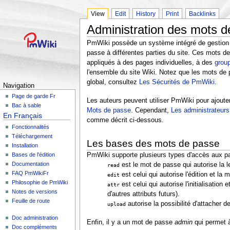
View
Edit
History
Print
Backlinks
Administration des mots d
PmWiki possède un système intégré de gestion
passe à différentes parties du site. Ces mots d
appliqués à des pages individuelles, à des
grou
l'ensemble du site Wiki. Notez que les mots de p
global, consultez
Les Sécurités de PmWiki
.
Navigation
Page de garde Fr
Les auteurs peuvent utiliser PmWiki pour ajout
Bac à sable
Mots de passe
. Cependant,
Les administrateurs
En Français
comme décrit ci-dessous.
Fonctionnalités
Téléchargement
Les bases des mots de passe
Installation
Bases de l'édition
PmWiki supporte plusieurs types d'accès aux pa
Documentation
est le mot de passe qui autorise la 
read
FAQ PmWikiFr
est celui qui autorise l'édition et la 
edit
Philosophie de PmWiki
est celui qui autorise l'initialisation
attr
Notes de versions
d'autres attributs futurs).
Feuille de route
autorise la possibilité d'attacher de
upload
Doc administration
Enfin, il y a un mot de passe
admin
qui permet à
Doc compléments