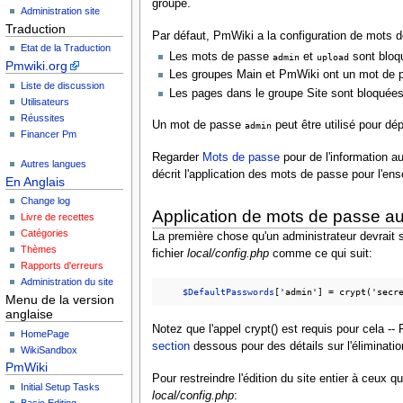
groupe.
Administration site
Traduction
Par défaut, PmWiki a la configuration de mots 
Etat de la Traduction
Les mots de passe
et
sont bloq
admin
upload
Pmwiki.org
Les groupes Main et PmWiki ont un mot de
Liste de discussion
Les pages dans le groupe Site sont bloquées 
Utilisateurs
Réussites
Un mot de passe
peut être utilisé pour d
admin
Financer Pm
Regarder
Mots de passe
pour de l'information a
Autres langues
décrit l'application des mots de passe pour l'ens
En Anglais
Change log
Application de mots de passe au 
Livre de recettes
Catégories
La première chose qu'un administrateur devrait 
Thèmes
fichier
local/config.php
comme ce qui suit:
Rapports d'erreurs
Administration du site
$DefaultPasswords
Menu de la version
anglaise
Notez que l'appel crypt() est requis pour cela 
HomePage
section
dessous pour des détails sur l'éliminatio
WikiSandbox
PmWiki
Pour restreindre l'édition du site entier à ceux 
Initial Setup Tasks
local/config.php
:
Basic Editing