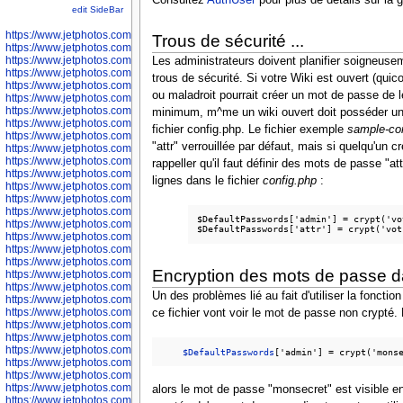
edit SideBar
https://www.jetphotos.com/photographer/598301
Trous de sécurité ...
https://www.jetphotos.com/photographer/598304
https://www.jetphotos.com/photographer/598305
Les administrateurs doivent planifier soigneuse
https://www.jetphotos.com/photographer/598307
trous de sécurité. Si votre Wiki est ouvert (qui
https://www.jetphotos.com/photographer/598310
ou maladroit pourrait créer un mot de passe de 
https://www.jetphotos.com/photographer/598312
https://www.jetphotos.com/photographer/598317
minimum, m^me un wiki ouvert doit posséder un m
https://www.jetphotos.com/photographer/598318
fichier config.php. Le fichier exemple
sample-con
https://www.jetphotos.com/photographer/598320
"attr" verrouillée par défaut, mais si quelqu'un 
https://www.jetphotos.com/photographer/598321
https://www.jetphotos.com/photographer/598322
rappeller qu'il faut définir des mots de passe "a
https://www.jetphotos.com/photographer/598324
lignes dans le fichier
config.php
:
https://www.jetphotos.com/photographer/598328
https://www.jetphotos.com/photographer/598340
https://www.jetphotos.com/photographer/598341
$DefaultPasswords['admin'] = crypt('vo
https://www.jetphotos.com/photographer/598346
https://www.jetphotos.com/photographer/598349
https://www.jetphotos.com/photographer/598357
https://www.jetphotos.com/photographer/598366
Encryption des mots de passe 
https://www.jetphotos.com/photographer/598372
https://www.jetphotos.com/photographer/598374
Un des problèmes lié au fait d'utiliser la foncti
https://www.jetphotos.com/photographer/598378
https://www.jetphotos.com/photographer/600028
ce fichier vont voir le mot de passe non crypté.
https://www.jetphotos.com/photographer/600031
https://www.jetphotos.com/photographer/600032
https://www.jetphotos.com/photographer/600034
$DefaultPasswords
https://www.jetphotos.com/photographer/600036
https://www.jetphotos.com/photographer/600037
https://www.jetphotos.com/photographer/600039
alors le mot de passe "monsecret" est visible en 
https://www.jetphotos.com/photographer/600041