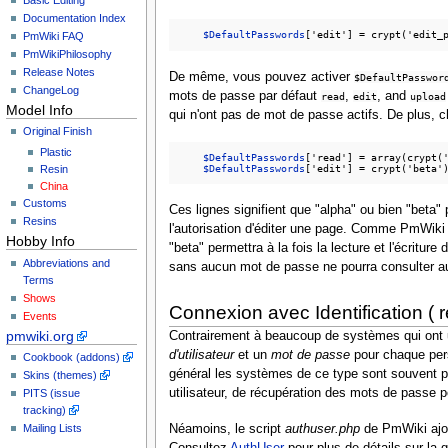
Documentation Index
$DefaultPasswords
PmWiki FAQ
PmWikiPhilosophy
Release Notes
De même, vous pouvez activer
$DefaultPasswor
ChangeLog
mots de passe par défaut
,
, and
read
edit
upload
Model Info
qui n'ont pas de mot de passe actifs. De plus, 
Original Finish
Plastic
$DefaultPasswords
['read'] = array(crypt('
$DefaultPasswords
Resin
China
Customs
Ces lignes signifient que "alpha" ou bien "beta" 
Resins
l'autorisation d'éditer une page. Comme PmWiki 
Hobby Info
"beta" permettra à la fois la lecture et l'écrit
Abbreviations and
sans aucun mot de passe ne pourra consulter a
Terms
Shows
Connexion avec Identification ( 
Events
pmwiki.org
Contrairement à beaucoup de systèmes qui ont un
d'utilisateur
et un
mot de passe
pour chaque per
Cookbook (addons)
général les systèmes de ce type sont souvent plu
Skins (themes)
utilisateur, de récupération des mots de passe p
PITS (issue
tracking)
Néamoins, le script
authuser.php
de PmWiki ajou
Mailing Lists
Consultez
AuthUser
pour plus de détails sur la 