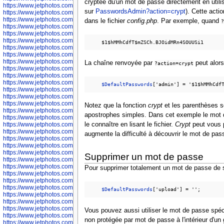
cryptée du'un mot de passe directement en utili
https://www.jetphotos.com/photographer/600042
sur
PasswordsAdmin?action=crypt
). Cette acti
https://www.jetphotos.com/photographer/600045
https://www.jetphotos.com/photographer/600046
dans le fichier
config.php
. Par exemple, quand
?
https://www.jetphotos.com/photographer/600047
https://www.jetphotos.com/photographer/600048
https://www.jetphotos.com/photographer/600050
$1$hMMhCdfT$mZSCh.BJOidMRn4SOUUSi1
https://www.jetphotos.com/photographer/600051
https://www.jetphotos.com/photographer/600052
https://www.jetphotos.com/photographer/600053
La chaîne renvoyée par
peut alors
?action=crypt
https://www.jetphotos.com/photographer/600055
https://www.jetphotos.com/photographer/600057
https://www.jetphotos.com/photographer/600641
$DefaultPasswords
https://www.jetphotos.com/photographer/600644
https://www.jetphotos.com/photographer/600645
https://www.jetphotos.com/photographer/600646
Notez que la fonction
crypt
et les parenthèses s
https://www.jetphotos.com/photographer/602231
apostrophes simples. Dans cet exemple le mot d
https://www.jetphotos.com/photographer/602240
le connaître en lisant le fichier.
Crypt
peut vous p
https://www.jetphotos.com/photographer/602244
https://www.jetphotos.com/photographer/602247
augmente la difficulté à découvrir le mot de pass
https://www.jetphotos.com/photographer/602261
https://www.jetphotos.com/photographer/602265
https://www.jetphotos.com/photographer/602279
Supprimer un mot de passe
https://www.jetphotos.com/photographer/602307
https://www.jetphotos.com/photographer/602315
Pour supprimer totalement un mot de passe de si
https://www.jetphotos.com/photographer/602323
https://www.jetphotos.com/photographer/602340
https://www.jetphotos.com/photographer/602346
$DefaultPasswords
https://www.jetphotos.com/photographer/602741
https://www.jetphotos.com/photographer/602743
https://www.jetphotos.com/photographer/602744
Vous pouvez aussi utiliser le mot de passe spéc
https://www.jetphotos.com/photographer/602745
non protégée par mot de passe à l'intérieur d'u
https://www.jetphotos.com/photographer/602746