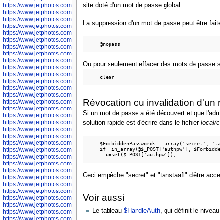
site doté d'un mot de passe global.
https://www.jetphotos.com/photographer/602748
https://www.jetphotos.com/photographer/602749
https://www.jetphotos.com/photographer/602750
La suppression d'un mot de passe peut être fai
https://www.jetphotos.com/photographer/602757
https://www.jetphotos.com/photographer/602758
https://www.jetphotos.com/photographer/602762
https://www.jetphotos.com/photographer/602763
https://www.jetphotos.com/photographer/602764
https://www.jetphotos.com/photographer/602769
Ou pour seulement effacer des mots de passe sp
https://www.jetphotos.com/photographer/602770
https://www.jetphotos.com/photographer/602772
https://www.jetphotos.com/photographer/602773
https://www.jetphotos.com/photographer/602774
https://www.jetphotos.com/photographer/602775
Révocation ou invalidation d'un
https://www.jetphotos.com/photographer/601186
https://www.jetphotos.com/photographer/601188
Si un mot de passe a été découvert et que l'adm
https://www.jetphotos.com/photographer/601189
https://www.jetphotos.com/photographer/601191
solution rapide est d'écrire dans le fichier
local/
https://www.jetphotos.com/photographer/601192
https://www.jetphotos.com/photographer/601194
https://www.jetphotos.com/photographer/601196
    $ForbiddenPasswords = array('secret', 'ta
    if (in_array(@$_POST['authpw'], $Forbidde
https://www.jetphotos.com/photographer/601197
https://www.jetphotos.com/photographer/601248
https://www.jetphotos.com/photographer/601249
https://www.jetphotos.com/photographer/601250
Ceci empêche "secret" et "tanstaafl" d'être acce
https://www.jetphotos.com/photographer/601251
https://www.jetphotos.com/photographer/601252
https://www.jetphotos.com/photographer/601254
Voir aussi
https://www.jetphotos.com/photographer/601255
https://www.jetphotos.com/photographer/601256
Le tableau
$HandleAuth
, qui définit le nivea
https://www.jetphotos.com/photographer/601258
https://www.jetphotos.com/photographer/601260