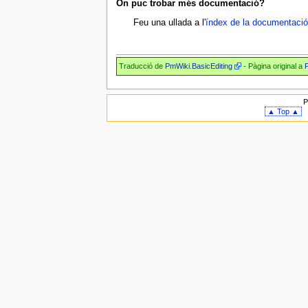
On puc trobar més documentació?
Feu una ullada a l'
índex de la documentaci
Traducció de
PmWiki.BasicEditing
- Pàgina original a
P
P
▲ Top ▲