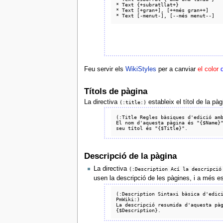
* Text {+subratllat+}

* Text [+gran+], [++més gran++]

Feu servir els
WikiStyles
per a canviar
el color
Títols de pàgina
La directiva
estableix el títol de la pà
(:title:)
(:Title Regles bàsiques d'edició amb
El nom d'aquesta pàgina és "{$Name}"
Descripció de la pàgina
La directiva
(:Description Ací la descripció
usen la descripció de les pàgines, i a més es
(:Description Sintaxi bàsica d'edici
PmWiki:)

La descripció resumida d'aquesta pàg