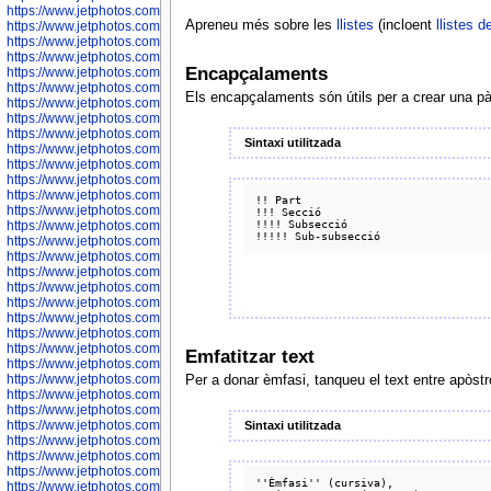
https://www.jetphotos.com/photographer/600645
Apreneu més sobre les
llistes
(incloent
llistes d
https://www.jetphotos.com/photographer/600646
https://www.jetphotos.com/photographer/602231
https://www.jetphotos.com/photographer/602240
Encapçalaments
https://www.jetphotos.com/photographer/602244
https://www.jetphotos.com/photographer/602247
Els encapçalaments són útils per a crear una pà
https://www.jetphotos.com/photographer/602261
https://www.jetphotos.com/photographer/602265
https://www.jetphotos.com/photographer/602279
Sintaxi utilitzada
https://www.jetphotos.com/photographer/602307
https://www.jetphotos.com/photographer/602315
https://www.jetphotos.com/photographer/602323
https://www.jetphotos.com/photographer/602340
!! Part

https://www.jetphotos.com/photographer/602346
!!! Secció

!!!! Subsecció

https://www.jetphotos.com/photographer/602741
https://www.jetphotos.com/photographer/602743
https://www.jetphotos.com/photographer/602744
https://www.jetphotos.com/photographer/602745
https://www.jetphotos.com/photographer/602746
https://www.jetphotos.com/photographer/602748
https://www.jetphotos.com/photographer/602749
https://www.jetphotos.com/photographer/602750
https://www.jetphotos.com/photographer/602757
Emfatitzar text
https://www.jetphotos.com/photographer/602758
https://www.jetphotos.com/photographer/602762
Per a donar èmfasi, tanqueu el text entre apòst
https://www.jetphotos.com/photographer/602763
https://www.jetphotos.com/photographer/602764
https://www.jetphotos.com/photographer/602769
Sintaxi utilitzada
https://www.jetphotos.com/photographer/602770
https://www.jetphotos.com/photographer/602772
https://www.jetphotos.com/photographer/602773
''Èmfasi'' (cursiva),

https://www.jetphotos.com/photographer/602774