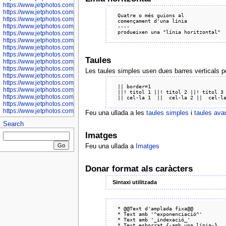
https://www.jetphotos.com/photographer/601281
https://www.jetphotos.com/photographer/601284
Quatre o més guions al

https://www.jetphotos.com/photographer/601285
començament d'una línia

https://www.jetphotos.com/photographer/601286
----

https://www.jetphotos.com/photographer/601287
https://www.jetphotos.com/photographer/601288
https://www.jetphotos.com/photographer/601291
https://www.jetphotos.com/photographer/601293
Taules
https://www.jetphotos.com/photographer/602776
https://www.jetphotos.com/photographer/602777
Les taules simples usen dues barres verticals pe
https://www.jetphotos.com/photographer/602955
https://www.jetphotos.com/photographer/602956
|| border=1

https://www.jetphotos.com/photographer/602957
||! títol 1 ||! títol 2 ||! títol 3 
https://www.jetphotos.com/photographer/602959
https://www.jetphotos.com/photographer/602960
https://www.jetphotos.com/photographer/602961
Feu una ullada a les
taules simples
i
taules av
Search
Imatges
Feu una ullada a
Imatges
Donar format als caràcters
Sintaxi utilitzada
* @@Text d'amplada fixa@@

* Text amb '^exponenciació^'

* Text amb '_indexació_'

* Text esborrat {-amb una línia-}
