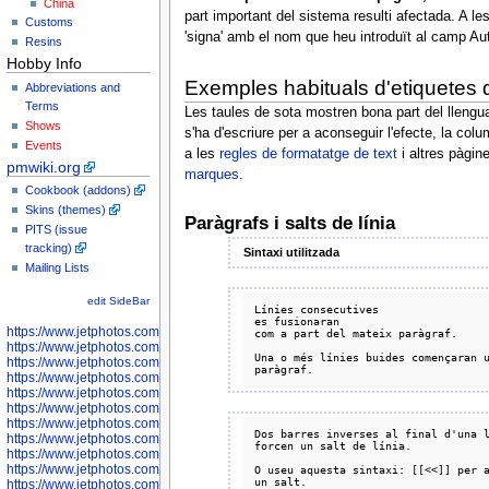
China
part important del sistema resulti afectada. A l
Customs
'signa' amb el nom que heu introduït al camp Auto
Resins
Hobby Info
Exemples habituals d'etiquetes d
Abbreviations and
Terms
Les taules de sota mostren bona part del lleng
Shows
s'ha d'escriure per a aconseguir l'efecte, la co
Events
a les
regles de formatatge de text
i altres pàgin
pmwiki.org
marques
.
Cookbook (addons)
Skins (themes)
Paràgrafs i salts de línia
PITS (issue
tracking)
Sintaxi utilitzada
Mailing Lists
edit SideBar
Línies consecutives

es fusionaran

https://www.jetphotos.com/photographer/598301
com a part del mateix paràgraf.

https://www.jetphotos.com/photographer/598304
Una o més línies buides començaran u
https://www.jetphotos.com/photographer/598305
https://www.jetphotos.com/photographer/598307
https://www.jetphotos.com/photographer/598310
https://www.jetphotos.com/photographer/598312
https://www.jetphotos.com/photographer/598317
Dos barres inverses al final d'una l
https://www.jetphotos.com/photographer/598318
forcen un salt de línia.

https://www.jetphotos.com/photographer/598320
https://www.jetphotos.com/photographer/598321
O useu aquesta sintaxi: [[<<]] per a
https://www.jetphotos.com/photographer/598322