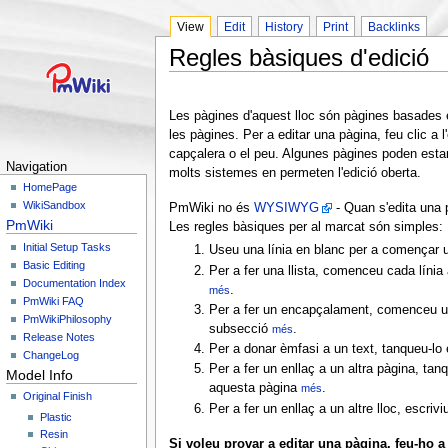
View
Edit
History
Print
Backlinks
Regles bàsiques d'edició
Les pàgines d'aquest lloc són pàgines basades
les pàgines. Per a editar una pàgina, feu clic a l
capçalera o el peu. Algunes pàgines poden est
Navigation
molts sistemes en permeten l'edició oberta.
HomePage
WikiSandbox
PmWiki no és
WYSIWYG
- Quan s'edita una 
PmWiki
Les regles bàsiques per al marcat són simples:
Initial Setup Tasks
Useu una línia en blanc per a començar 
Basic Editing
Per a fer una llista, comenceu cada línia
Documentation Index
.
més
PmWiki FAQ
Per a fer un encapçalament, comenceu una 
PmWikiPhilosophy
subsecció
.
més
Release Notes
Per a donar èmfasi a un text, tanqueu-lo
ChangeLog
Per a fer un enllaç a un altra pàgina, ta
Model Info
aquesta pàgina
.
més
Original Finish
Per a fer un enllaç a un altre lloc, escri
Plastic
Resin
Si voleu provar a editar una pàgina, feu-ho a