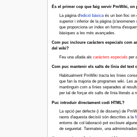
És el primer cop que faig servir PmWiki, on 
La pàgina d'
edició bàsica
és un bon lloc on 
superior i inferior de la pàgina (s'anomenen
que proporciona un índex en forma d'esque
bàsiques a les més avançades.
Com puc incloure caràcters especials com ara
del wiki?
Feu una ullada als
caràcters especials
per a
Com puc mantenir els salts de línia del text 
Habitualment PmWiki tracta les línies consec
que fan la majoria de programes wiki. Les au
mantinguin com a línies separades al resulta
per tal de forçar els salts de línia literals a n
Puc introduir directament codi HTML?
La opció per defecte (i de disseny) de PmWi
raons d'aquesta decisió són descrites a la
f
entorns de col·laboració pot excloure algunes
de seguretat. Tanmateix, una administrador