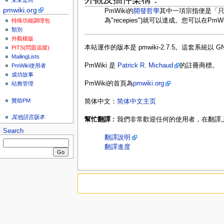
未來走向
pmwiki.org
PmWiki的
開發哲學
其中一項宗指便是「只
為"recepies")就可以達成。您可以在PmWi
特殊功能調理包
類別
外觀模版
本站運作的版本是 pmwiki-2.7.5。這套系統以 
PITS(問題追蹤)
MailingLists
PmWiki 是
Patrick R. Michaud
的註冊商標。
PmWiki使用者
成功故事
PmWiki的首頁為
pmwiki.org
站務管理
贊助PM
简体中文：
简体中文主页
其他語言版本
幫忙翻譯
︰我們非常歡迎任何的使用者，在翻譯
Search
翻譯說明
翻譯進度