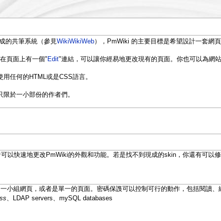
程式語言寫成的共筆系統（參見
WikiWikiWeb
），PmWiki 的主要目標是希望設計一套
是在頁面上有一個"
Edit
"連結，可以讓你經易地更改現有的頁面。你也可以為網
用任何的HTML或是CSS語言。
只限於一小部份的作者們。
者可以快速地更改PmWiki的外觀和功能。若是找不到現成的skin，你還有可以
站、一小組網頁，或者是單一的頁面。密碼保謢可以控制可行的動作，包括閱讀、
ss
、LDAP servers、mySQL databases