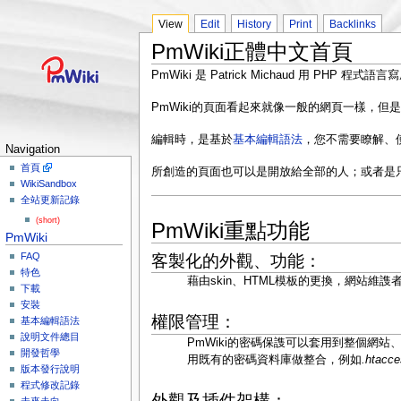
View
Edit
History
Print
Backlinks
PmWiki正體中文首頁
PmWiki 是 Patrick Michaud 用 PHP 
PmWiki的頁面看起來就像一般的網頁一樣，但
編輯時，是基於
基本編輯語法
，您不需要瞭解、使
Navigation
首頁
所創造的頁面也可以是開放給全部的人；或者是
WikiSandbox
全站更新記錄
(short)
PmWiki重點功能
PmWiki
FAQ
客製化的外觀、功能：
特色
藉由skin、HTML模板的更換，網站維謢
下載
安裝
權限管理：
基本編輯語法
說明文件總目
PmWiki的密碼保謢可以套用到整個網
開發哲學
用既有的密碼資料庫做整合，例如
.htacce
版本發行說明
程式修改記錄
外觀及插件架構：