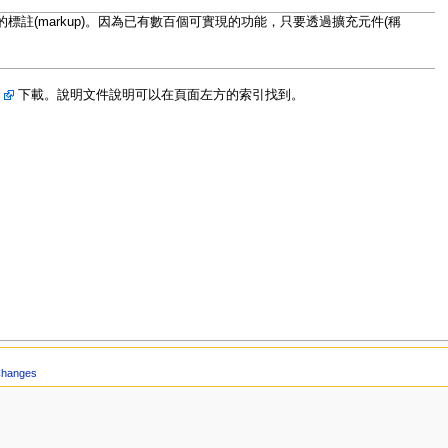
(markup)。因為已有數百個可實現的功能，只要透過擴充元件(稱
i
下載。說明文件說明可以在頁面左方的索引找到。
Changes