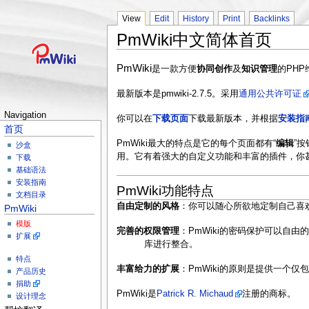
View
Edit
History
Print
Backlinks
PmWiki中文简体首页
PmWiki
是一款方便
协同创作
及
知识管理
的PH
最新版本是pmwiki-2.7.5。采用
通用公共许可证
Navigation
你可以在
下载页面
下载最新版本，并根据
安装指
首页
PmWiki最大的特点是它的每个页面都有“
编辑
”
沙盒
用。它有着强大的自定义功能和丰富的插件，你
下载
基础语法
安装指南
PmWiki功能特点
文档目录
自由定制的风格
：你可以随心所欲地定制自己喜
PmWiki
模版
完善的权限管理
：PmWiki的密码保护可以自
扩展
库进行整合。
特点
丰富给力的扩展
：PmWiki的原则是提供一个仅
产品历史
捐助
PmWiki是
Patrick R. Michaud
注册的商标。
设计理念