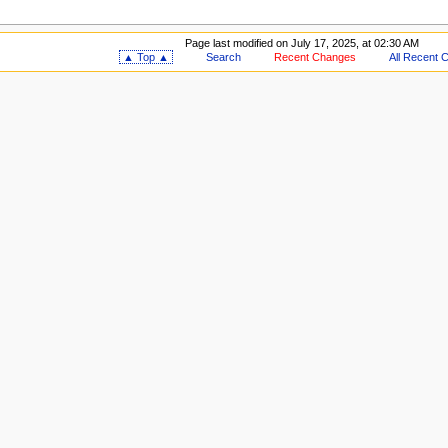
Page last modified on July 17, 2025, at 02:30 AM
▲ Top ▲
Search
Recent Changes
All Recent 