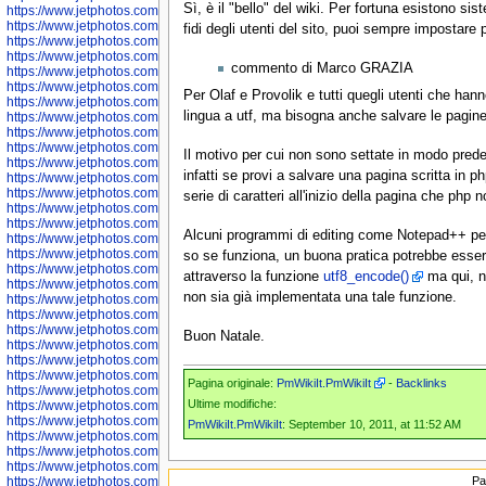
Sì, è il "bello" del wiki. Per fortuna esistono si
https://www.jetphotos.com/photographer/598324
https://www.jetphotos.com/photographer/598328
fidi degli utenti del sito, puoi sempre impostare
https://www.jetphotos.com/photographer/598340
https://www.jetphotos.com/photographer/598341
commento di Marco GRAZIA
https://www.jetphotos.com/photographer/598346
https://www.jetphotos.com/photographer/598349
Per Olaf e Provolik e tutti quegli utenti che han
https://www.jetphotos.com/photographer/598357
lingua a utf, ma bisogna anche salvare le pagi
https://www.jetphotos.com/photographer/598366
https://www.jetphotos.com/photographer/598372
https://www.jetphotos.com/photographer/598374
Il motivo per cui non sono settate in modo prede
https://www.jetphotos.com/photographer/598378
infatti se provi a salvare una pagina scritta in
https://www.jetphotos.com/photographer/600028
https://www.jetphotos.com/photographer/600031
serie di caratteri all'inizio della pagina che php
https://www.jetphotos.com/photographer/600032
https://www.jetphotos.com/photographer/600034
Alcuni programmi di editing come Notepad++ per
https://www.jetphotos.com/photographer/600036
https://www.jetphotos.com/photographer/600037
so se funziona, un buona pratica potrebbe essere 
https://www.jetphotos.com/photographer/600039
attraverso la funzione
utf8_encode()
ma qui, n
https://www.jetphotos.com/photographer/600041
non sia già implementata una tale funzione.
https://www.jetphotos.com/photographer/600042
https://www.jetphotos.com/photographer/600045
https://www.jetphotos.com/photographer/600046
Buon Natale.
https://www.jetphotos.com/photographer/600047
https://www.jetphotos.com/photographer/600048
https://www.jetphotos.com/photographer/600050
Pagina originale:
PmWikiIt.PmWikiIt
-
Backlinks
https://www.jetphotos.com/photographer/600051
Ultime modifiche:
https://www.jetphotos.com/photographer/600052
https://www.jetphotos.com/photographer/600053
PmWikiIt.PmWikiIt
: September 10, 2011, at 11:52 AM
https://www.jetphotos.com/photographer/600055
https://www.jetphotos.com/photographer/600057
https://www.jetphotos.com/photographer/600641
https://www.jetphotos.com/photographer/600644
Pa