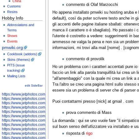
China
commento di Olaf Marzocchi
Customs
Resins
Ho appena installato pmwiki su hosting aruba 
Hobby Info
default), così da poter scrivere testo anche in g
gli accenti delle pagine italiane sballati: otten
Abbreviations and
manca il carattere o è sbagliato). Ho passato i c
Terms
Shows
l'utente è costretto a vedere: suggerimenti in b
Events
ammesso ne valga la pena e non sia un problema
pmwiki.org
informazioni, mi trovi alla mail [nome] . [cogno
Cookbook (addons)
commento di provolik
Skins (themes)
PITS (issue
Ho un problema con i caratteri accentati pure io e
tracking)
faccio un link alla parola tranquillità lui crea un 
Mailing Lists
"all'arrembaggio" con la quale mi crea un link a
Tra l'altro se creo una pagina html sullo stesso
edit SideBar
essere sia un problema di server che di parser o
https://www.jetphotos.com/photographer/598301
https://www.jetphotos.com/photographer/598304
Puoi contattarmi presso [nick] at gmail . com
https://www.jetphotos.com/photographer/598305
https://www.jetphotos.com/photographer/598307
https://www.jetphotos.com/photographer/598310
prova commento di Mass
https://www.jetphotos.com/photographer/598312
https://www.jetphotos.com/photographer/598317
La domanda : qui se uno vuole fare "il simpatico
https://www.jetphotos.com/photographer/598318
sul buon senso dell'utlizzatore va installato e us
https://www.jetphotos.com/photographer/598320
https://www.jetphotos.com/photographer/598321
risposta di
rigo
https://www.jetphotos.com/photographer/598322