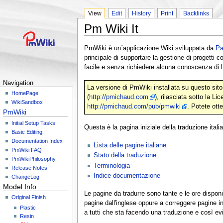
View
Edit
History
Print
Backlinks
Pm Wiki It
PmWiki è un´applicazione Wiki sviluppata da
Pa
principale di supportare la gestione di progetti c
facile e senza richiedere alcuna conoscenza di li
Navigation
La versione di PmWiki installata su questo sito
HomePage
(
http://pmichaud.com
), rilasciata sotto la 
WikiSandbox
http://pmichaud.com/pub/pmwiki
. Potete ott
PmWiki
Initial Setup Tasks
Questa è la pagina iniziale della traduzione ital
Basic Editing
Documentation Index
Lista delle pagine italiane
PmWiki FAQ
Stato della traduzione
PmWikiPhilosophy
Terminologia
Release Notes
Indice documentazione
ChangeLog
Model Info
Le pagine da tradurre sono tante e le ore disponi
Original Finish
pagine dall'inglese oppure a correggere pagine in 
Plastic
a tutti che sta facendo una traduzione e così evi
Resin